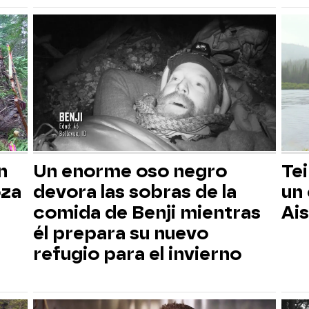
n
Un enorme oso negro
Tei
oza
devora las sobras de la
un
comida de Benji mientras
Ai
él prepara su nuevo
refugio para el invierno