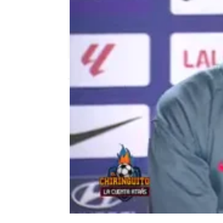
El Chiringuito
Publicado:
04 de noviembre de 2024, 00
"Me gustaría estar allí
está pasando" son algun
capitán del Atlético de
todos los afectados po
El Chiringuito de Mega