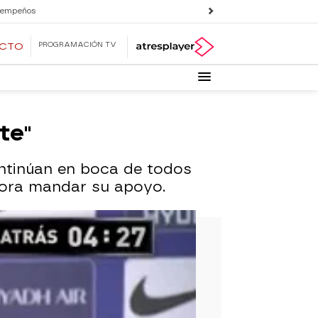
 empeños
PROGRAMACIÓN TV
ECTO
te"
ntinúan en boca de todos
 hora mandar su apoyo.