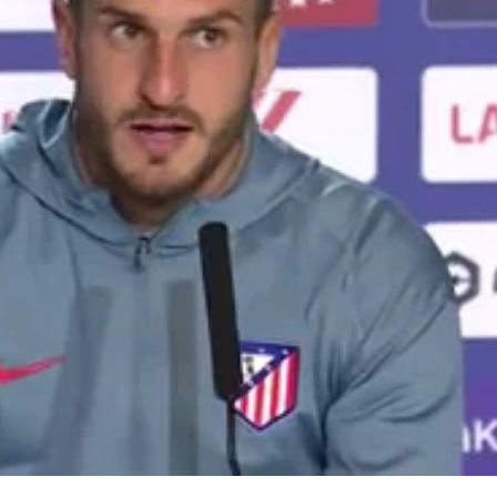
Whatsapp
Facebook
X
Flipboa
:38
 ayudando" o "juegas pensando en lo que
as de las palabras que ha dejado Koke,
 Madrid, como muestra de cariño a
r la DANA en la Comunidad Valenciana.