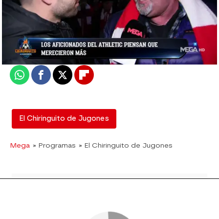
mega
Madrid
Actualizado:
11 de febrero de 2019, 02:10
Publicado:
11 de febrero de 2019, 01:46
Whatsapp
Facebook
X
Flipboard
El Chiringuito de Jugones
Mega
» Programas
» El Chiringuito de Jugones