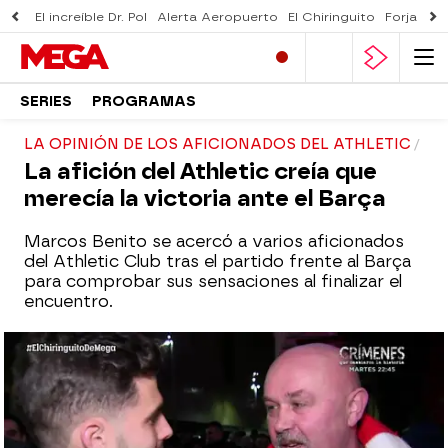
El increíble Dr. Pol
Alerta Aeropuerto
El Chiringuito
Forjado 
SERIES
PROGRAMAS
LA OPINIÓN DE LOS AFICIONADOS DEL ATHLETIC
La afición del Athletic creía que
merecía la victoria ante el Barça
Marcos Benito se acercó a varios aficionados
del Athletic Club tras el partido frente al Barça
para comprobar sus sensaciones al finalizar el
encuentro.