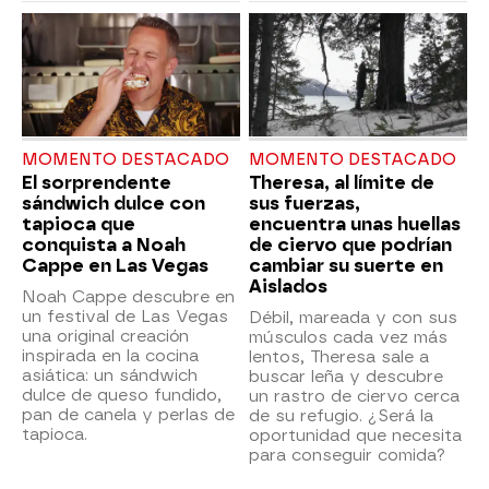
MOMENTO DESTACADO
MOMENTO DESTACADO
El sorprendente
Theresa, al límite de
sándwich dulce con
sus fuerzas,
tapioca que
encuentra unas huellas
conquista a Noah
de ciervo que podrían
Cappe en Las Vegas
cambiar su suerte en
Aislados
Noah Cappe descubre en
un festival de Las Vegas
Débil, mareada y con sus
una original creación
músculos cada vez más
inspirada en la cocina
lentos, Theresa sale a
asiática: un sándwich
buscar leña y descubre
dulce de queso fundido,
un rastro de ciervo cerca
pan de canela y perlas de
de su refugio. ¿Será la
tapioca.
oportunidad que necesita
para conseguir comida?