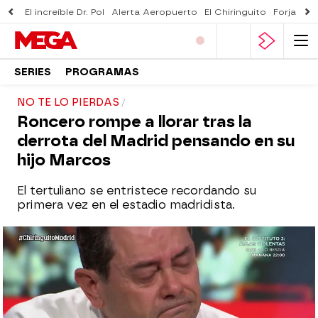
El increíble Dr. Pol
Alerta Aeropuerto
El Chiringuito
Forjado 
SERIES
PROGRAMAS
NO TE LO PIERDAS
Roncero rompe a llorar tras la
derrota del Madrid pensando en su
hijo Marcos
El tertuliano se entristece recordando su
primera vez en el estadio madridista.