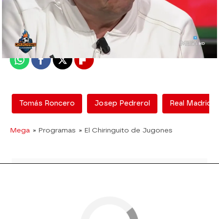
El Chiringuito
Madrid
Publicado:
27 de febrero de 2020, 01:56
Whatsapp
Facebook
X
Flipboard
Tomás Roncero
Josep Pedrerol
Real Madrid
Mega
» Programas
» El Chiringuito de Jugones