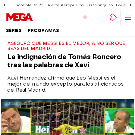
El increíble Dr. Pol
Alerta Aeropuerto
El Chiringuito
Forjado 
SERIES
PROGRAMAS
ASEGURÓ QUE MESSI ES EL MEJOR, A NO SER QUE
SEAS DEL MADRID
La indignación de Tomás Roncero
tras las palabras de Xavi
Xavi Hernández afirmó que Leo Messi es el
mejor del mundo excepto para los aficionados
del Real Madrid.