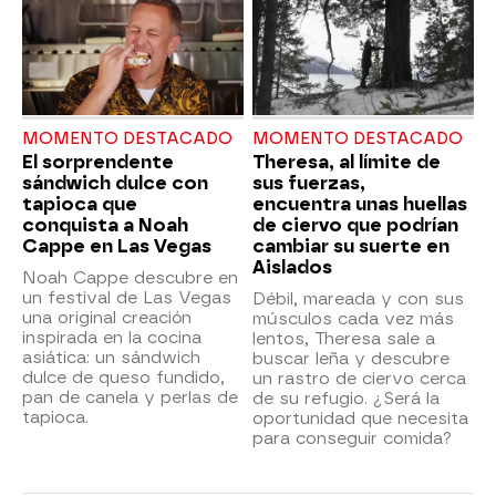
MOMENTO DESTACADO
MOMENTO DESTACADO
El sorprendente
Theresa, al límite de
sándwich dulce con
sus fuerzas,
tapioca que
encuentra unas huellas
conquista a Noah
de ciervo que podrían
Cappe en Las Vegas
cambiar su suerte en
Aislados
Noah Cappe descubre en
un festival de Las Vegas
Débil, mareada y con sus
una original creación
músculos cada vez más
inspirada en la cocina
lentos, Theresa sale a
asiática: un sándwich
buscar leña y descubre
dulce de queso fundido,
un rastro de ciervo cerca
pan de canela y perlas de
de su refugio. ¿Será la
tapioca.
oportunidad que necesita
para conseguir comida?