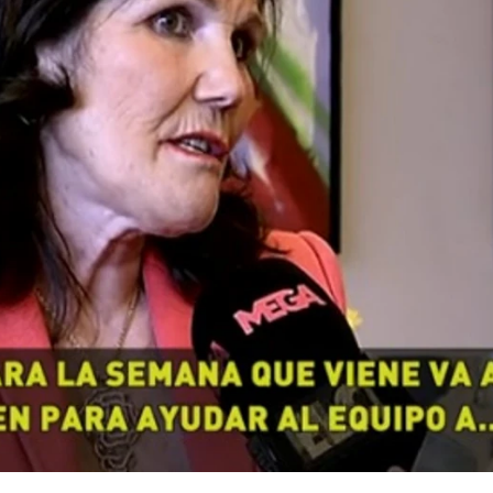
Whatsapp
Facebook
X
Flipboa
itoDeJugones