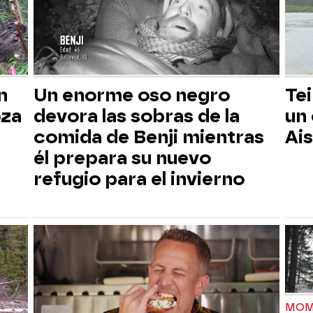
n
Un enorme oso negro
Tei
oza
devora las sobras de la
un
comida de Benji mientras
Ai
él prepara su nuevo
refugio para el invierno
MOM