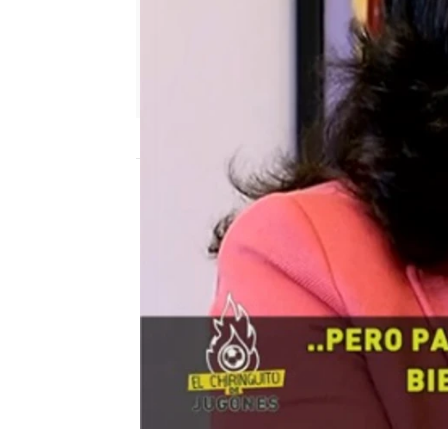
mega
Madrid
Publicado:
08 de junio de 2018, 18:41
#ElChiringuitoDeMega
#ElChiringu