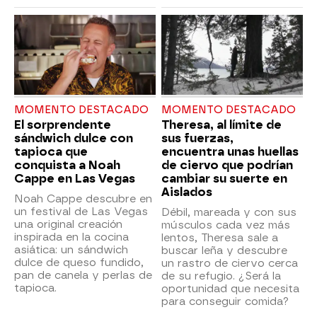
MOMENTO DESTACADO
MOMENTO DESTACADO
El sorprendente
Theresa, al límite de
sándwich dulce con
sus fuerzas,
tapioca que
encuentra unas huellas
conquista a Noah
de ciervo que podrían
Cappe en Las Vegas
cambiar su suerte en
Aislados
Noah Cappe descubre en
un festival de Las Vegas
Débil, mareada y con sus
una original creación
músculos cada vez más
inspirada en la cocina
lentos, Theresa sale a
asiática: un sándwich
buscar leña y descubre
dulce de queso fundido,
un rastro de ciervo cerca
pan de canela y perlas de
de su refugio. ¿Será la
tapioca.
oportunidad que necesita
para conseguir comida?