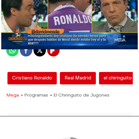
mega
Madrid
Publicado:
12 de febrero de 2018, 12:53
Whatsapp
Facebook
X
Flipboard
Cristiano Ronaldo
Real Madrid
el chiringuito
Mega
» Programas
» El Chiringuito de Jugones