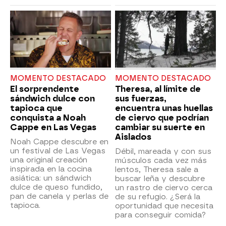
MOMENTO DESTACADO
MOMENTO DESTACADO
El sorprendente
Theresa, al límite de
sándwich dulce con
sus fuerzas,
tapioca que
encuentra unas huellas
conquista a Noah
de ciervo que podrían
Cappe en Las Vegas
cambiar su suerte en
Aislados
Noah Cappe descubre en
un festival de Las Vegas
Débil, mareada y con sus
una original creación
músculos cada vez más
inspirada en la cocina
lentos, Theresa sale a
asiática: un sándwich
buscar leña y descubre
dulce de queso fundido,
un rastro de ciervo cerca
pan de canela y perlas de
de su refugio. ¿Será la
tapioca.
oportunidad que necesita
para conseguir comida?