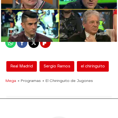
mega
Madrid
Publicado:
12 de febrero de 2018, 13:00
Whatsapp
Facebook
X
Flipboard
Real Madrid
Sergio Ramos
el chiringuito
Mega
» Programas
» El Chiringuito de Jugones