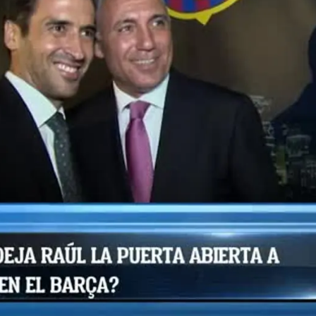
Whatsapp
Facebook
X
Flipboa
el chiringuito