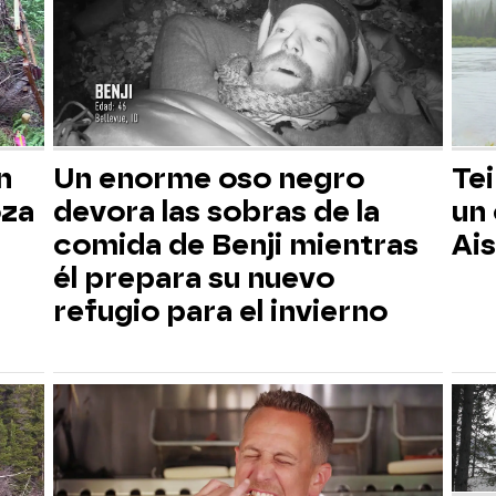
n
Un enorme oso negro
Tei
oza
devora las sobras de la
un
comida de Benji mientras
Ai
él prepara su nuevo
refugio para el invierno