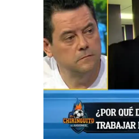
mega
Madrid
Publicado:
08 de junio de 2018, 17:10
Raúl
Real Madrid
Barcelona