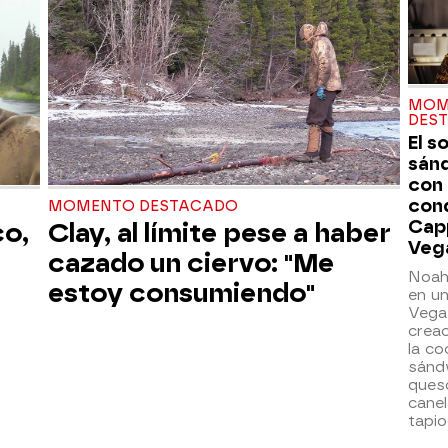
MOM
DES
El s
sán
con
con
MOMENTO DESTACADO
Cap
co,
Clay, al límite pese a haber
Veg
cazado un ciervo: "Me
Noah
estoy consumiendo"
en un
Vegas
creac
la co
sánd
ques
canel
tapio