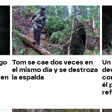
sgo
Tom se cae dos veces en
Un
el mismo día y se destroza
dev
 en
la espalda
co
él
ref