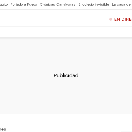
guito
Forjado a Fuego
Crónicas Carnívoras
El colegio invisible
La casa de
EN DIR
nes