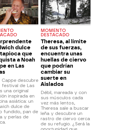
ENTO
MOMENTO
TACADO
DESTACADO
orprendente
Theresa, al límite
dwich dulce
de sus fuerzas,
 tapioca que
encuentra unas
quista a Noah
huellas de ciervo
pe en Las
que podrían
as
cambiar su
suerte en
 Cappe descubre
Aislados
 festival de Las
 una original
Débil, mareada y con
ión inspirada en
sus músculos cada
cina asiática: un
vez más lentos,
wich dulce de
Theresa sale a buscar
o fundido, pan de
leña y descubre un
a y perlas de
rastro de ciervo cerca
ca.
de su refugio. ¿Será la
oportunidad que