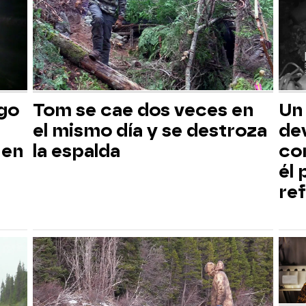
sgo
Tom se cae dos veces en
Un
el mismo día y se destroza
dev
 en
la espalda
co
él
ref