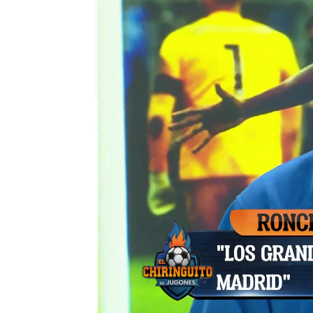
El Chiringuito
Madrid
Publicado:
16 de septiembre de 2021, 02
Tomás Roncero
Real Madrid