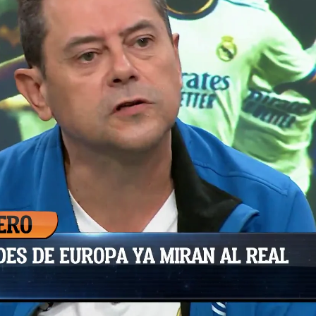
Whatsapp
Facebook
X
Flipboa
:44