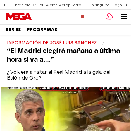
El increíble Dr. Pol
Alerta Aeropuerto
El Chiringuito
Forjado 
SERIES
PROGRAMAS
INFORMACIÓN DE JOSÉ LUIS SÁNCHEZ
“El Madrid elegirá mañana a última
hora si va a….”
¿Volverá a faltar el Real Madrid a la gala del
Balón de Oro?
El Chiringuito