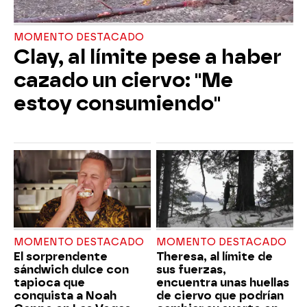
MOMENTO DESTACADO
Clay, al límite pese a haber
cazado un ciervo: "Me
estoy consumiendo"
MOMENTO DESTACADO
MOMENTO DESTACADO
El sorprendente
Theresa, al límite de
sándwich dulce con
sus fuerzas,
tapioca que
encuentra unas huellas
conquista a Noah
de ciervo que podrían