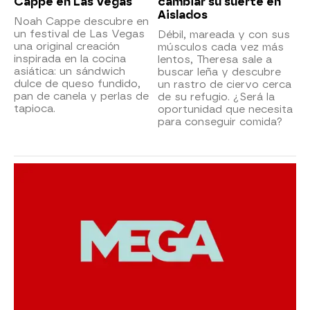
Cappe en Las Vegas
cambiar su suerte en
Aislados
Noah Cappe descubre en
un festival de Las Vegas
Débil, mareada y con sus
una original creación
músculos cada vez más
inspirada en la cocina
lentos, Theresa sale a
asiática: un sándwich
buscar leña y descubre
dulce de queso fundido,
un rastro de ciervo cerca
pan de canela y perlas de
de su refugio. ¿Será la
tapioca.
oportunidad que necesita
para conseguir comida?