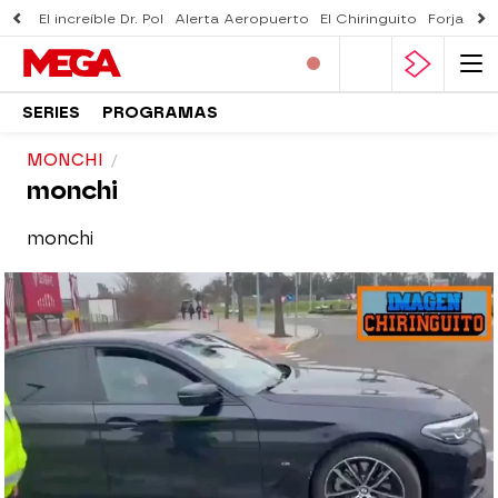
El increíble Dr. Pol
Alerta Aeropuerto
El Chiringuito
Forjado 
SERIES
PROGRAMAS
MONCHI
monchi
monchi
El Chiringuito