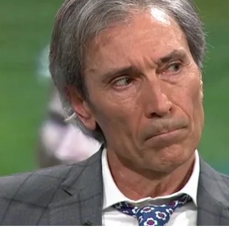
Whatsapp
Facebook
X
Flipboa
Josep Pedrerol
El Chiringuito de Jugones