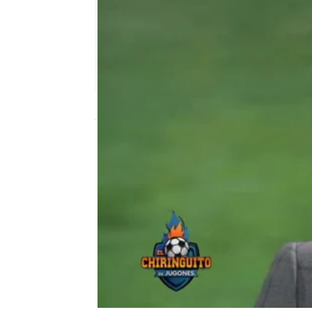
El Chiringuito
Madrid
Publicado:
06 de febrero de 2020, 01:02
F.C Barcelona
Lobo Carrasco