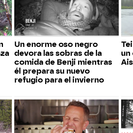
n
Un enorme oso negro
Tei
oza
devora las sobras de la
un
comida de Benji mientras
Ai
él prepara su nuevo
refugio para el invierno