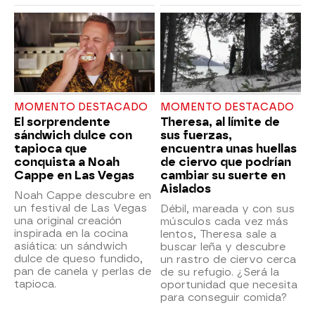
MOMENTO DESTACADO
MOMENTO DESTACADO
El sorprendente
Theresa, al límite de
sándwich dulce con
sus fuerzas,
tapioca que
encuentra unas huellas
conquista a Noah
de ciervo que podrían
Cappe en Las Vegas
cambiar su suerte en
Aislados
Noah Cappe descubre en
un festival de Las Vegas
Débil, mareada y con sus
una original creación
músculos cada vez más
inspirada en la cocina
lentos, Theresa sale a
asiática: un sándwich
buscar leña y descubre
dulce de queso fundido,
un rastro de ciervo cerca
pan de canela y perlas de
de su refugio. ¿Será la
tapioca.
oportunidad que necesita
para conseguir comida?