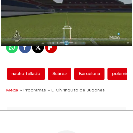
mega
Madrid
Publicado:
12 de febrero de 2018, 12:53
Whatsapp
Facebook
X
Flipboard
nacho tellado
Suárez
Barcelona
polemica
Mega
» Programas
» El Chiringuito de Jugones