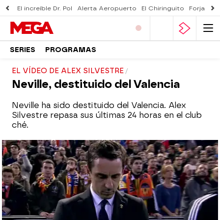
El increíble Dr. Pol
Alerta Aeropuerto
El Chiringuito
Forjado 
SERIES
PROGRAMAS
EL VÍDEO DE ALEX SILVESTRE
Neville, destituido del Valencia
Neville ha sido destituido del Valencia. Alex
Silvestre repasa sus últimas 24 horas en el club
ché.
mega