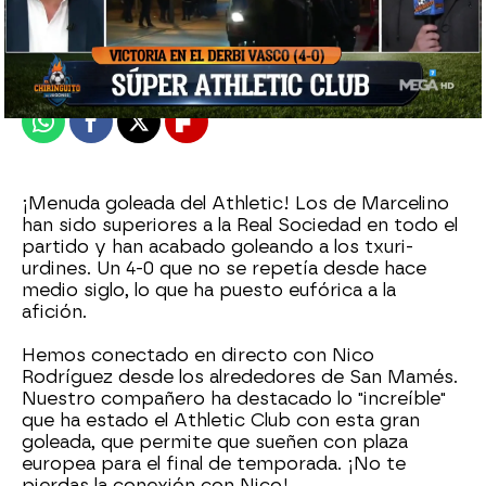
El Chiringuito
Madrid
Publicado:
21 de febrero de 2022, 00:18
Whatsapp
Facebook
X
Flipboard
¡Menuda goleada del Athletic! Los de Marcelino
han sido superiores a la Real Sociedad en todo el
partido y han acabado goleando a los txuri-
urdines. Un 4-0 que no se repetía desde hace
medio siglo, lo que ha puesto eufórica a la
afición.
Hemos conectado en directo con Nico
Rodríguez desde los alrededores de San Mamés.
Nuestro compañero ha destacado lo "increíble"
que ha estado el Athletic Club con esta gran
goleada, que permite que sueñen con plaza
europea para el final de temporada. ¡No te
pierdas la conexión con Nico!