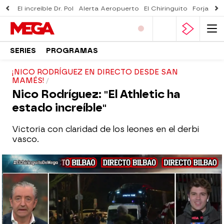
El increíble Dr. Pol
Alerta Aeropuerto
El Chiringuito
Forjado 
SERIES
PROGRAMAS
¡NICO RODRÍGUEZ EN DIRECTO DESDE SAN
MAMÉS!
Nico Rodríguez: "El Athletic ha
estado increíble"
Victoria con claridad de los leones en el derbi
vasco.