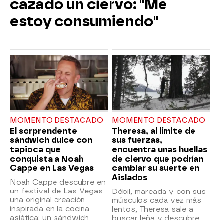
cazado un ciervo: "Me
estoy consumiendo"
MOMENTO DESTACADO
MOMENTO DESTACADO
El sorprendente
Theresa, al límite de
sándwich dulce con
sus fuerzas,
tapioca que
encuentra unas huellas
conquista a Noah
de ciervo que podrían
Cappe en Las Vegas
cambiar su suerte en
Aislados
Noah Cappe descubre en
un festival de Las Vegas
Débil, mareada y con sus
una original creación
músculos cada vez más
inspirada en la cocina
lentos, Theresa sale a
asiática: un sándwich
buscar leña y descubre