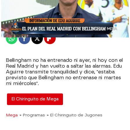
El Chiringuito
Publicado:
07 de diciembre de 2023, 01:49
Whatsapp
Facebook
X
Flipboard
Bellingham no ha entrenado ni ayer, ni hoy con el
Real Madrid y han vuelto a saltar las alarmas. Edu
Aguirre transmite tranquilidad y dice, "estaba
previsto que Bellingham no entrenase ni martes
mi miércoles".
El Chiringuito de Mega
Mega
» Programas
» El Chiringuito de Jugones