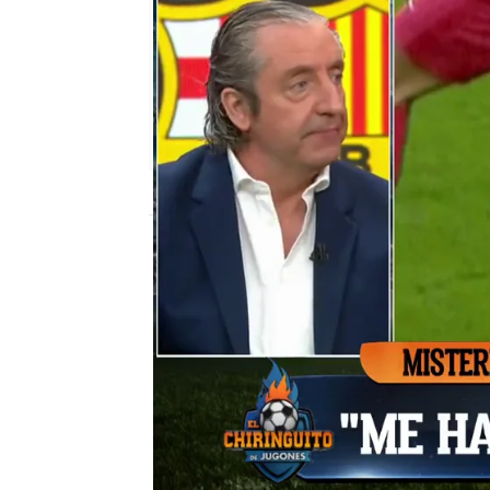
El Chiringuito
Madrid
Publicado:
10 de febrero de 2022, 00:42
¡Se calienta el program
domingo en el partido c
Nou por clavarle los tac
árbitro Gil Manzano no 
acudió a la pantalla para
al jugador.