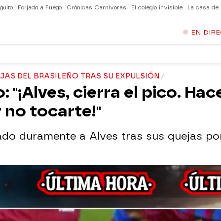
guito
Forjado a Fuego
Crónicas Carnívoras
El colegio invisible
La casa de
EN DIR
JAS DEL BRASILEÑO TRAS SU EXPULSIÓN
 "¡Alves, cierra el pico. Ha
 no tocarte!"
ado duramente a Alves tras sus quejas po