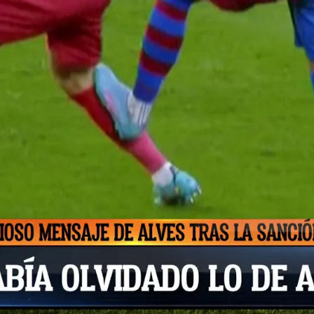
Whatsapp
Facebook
X
Flipboa
a! Dani Alves fue expulsado el pasado
ontra el Atlético de Madrid en el Camp
os en el gemelo a Yannick Carrasco. El
vio la acción en primer momento, pero
 verlo y decidió enseñarle la tarjeta roja