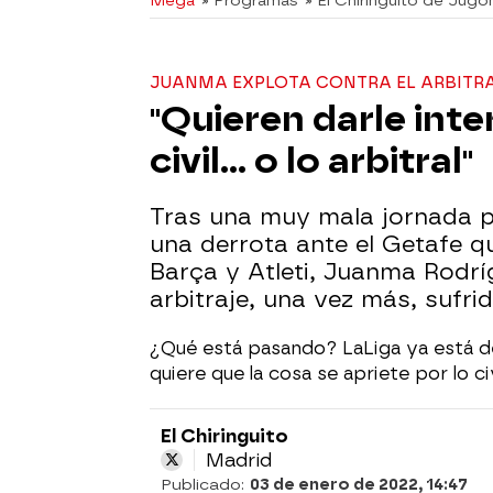
Mega
» Programas
» El Chiringuito de Jugo
JUANMA EXPLOTA CONTRA EL ARBITR
"Quieren darle inte
civil... o lo arbitral"
Tras una muy mala jornada pa
una derrota ante el Getafe q
Barça y Atleti, Juanma Rodrí
arbitraje, una vez más, sufri
¿Qué está pasando? LaLiga ya está d
quiere que la cosa se apriete por lo civil
El Chiringuito
Madrid
Publicado:
03 de enero de 2022, 14:47