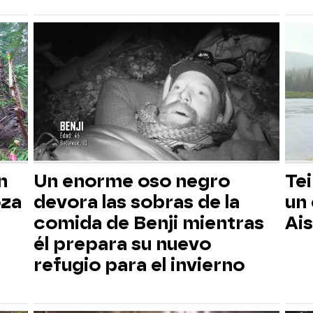
n
Un enorme oso negro
Tei
oza
devora las sobras de la
un
comida de Benji mientras
Ai
él prepara su nuevo
refugio para el invierno