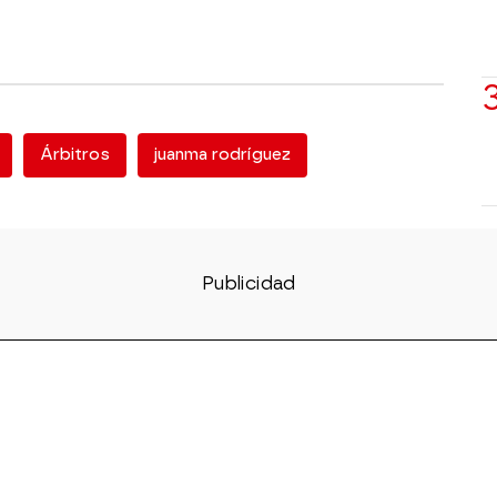
Árbitros
juanma rodríguez