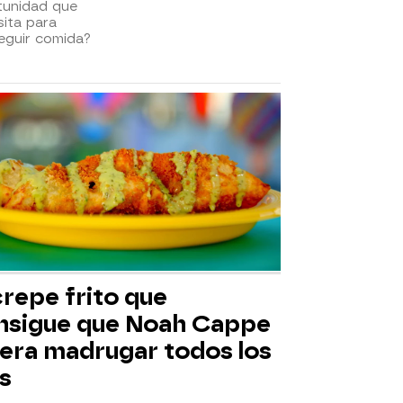
tunidad que
ita para
eguir comida?
crepe frito que
nsigue que Noah Cappe
iera madrugar todos los
s