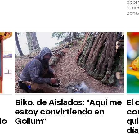
opor
neces
cons
Biko, de Aislados: "Aquí me
El 
estoy convirtiendo en
co
lo
Gollum"
qu
día