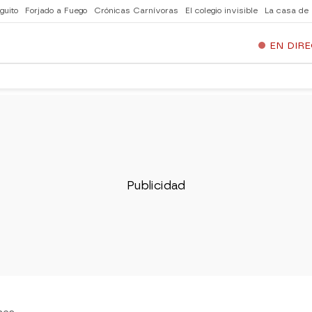
guito
Forjado a Fuego
Crónicas Carnívoras
El colegio invisible
La casa de
EN DIR