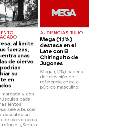
ENTO
AUDIENCIAS JULIO
TACADO
Mega (1,1%)
esa, al límite
destaca en el
us fuerzas,
Late con El
uentra unas
Chiringuito de
las de ciervo
Jugones
 podrían
Mega (1,1%) cadena
biar su
de televisión de
te en
referencia entre el
ados
público masculino.
, mareada y con
músculos cada
ás lentos,
sa sale a buscar
y descubre un
o de ciervo cerca
 refugio. ¿Será la