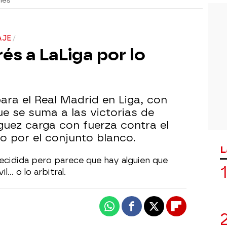
nes
AJE
rés a LaLiga por lo
ra el Real Madrid en Liga, con
ue se suma a las victorias de
guez carga con fuerza contra el
do por el conjunto blanco.
L
ecidida pero parece que hay alguien que
... o lo arbitral.
Whatsapp
Facebook
X
Flipboard