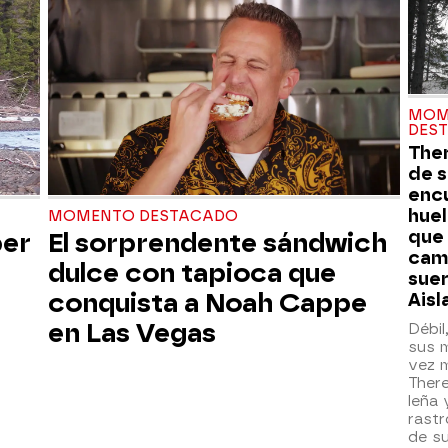
MOM
DES
Ther
de s
enc
huel
MOMENTO DESTACADO
que
ber
El sorprendente sándwich
cam
dulce con tapioca que
suer
conquista a Noah Cappe
Aisl
en Las Vegas
Débil
sus 
vez m
There
leña 
rastr
de su