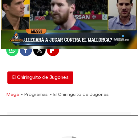
El Chiringuito
Madrid
Publicado:
04 de junio de 2020, 01:55
Whatsapp
Facebook
X
Flipboard
El Chiringuito de Jugones
Mega
» Programas
» El Chiringuito de Jugones