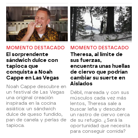
MOMENTO DESTACADO
MOMENTO DESTACADO
El sorprendente
Theresa, al límite de
sándwich dulce con
sus fuerzas,
tapioca que
encuentra unas huellas
conquista a Noah
de ciervo que podrían
Cappe en Las Vegas
cambiar su suerte en
Aislados
Noah Cappe descubre en
un festival de Las Vegas
Débil, mareada y con sus
una original creación
músculos cada vez más
inspirada en la cocina
lentos, Theresa sale a
asiática: un sándwich
buscar leña y descubre
dulce de queso fundido,
un rastro de ciervo cerca
pan de canela y perlas de
de su refugio. ¿Será la
tapioca.
oportunidad que necesita
para conseguir comida?