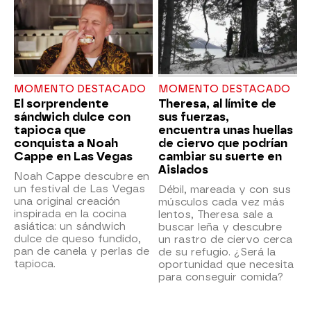
MOMENTO DESTACADO
MOMENTO DESTACADO
El sorprendente
Theresa, al límite de
sándwich dulce con
sus fuerzas,
tapioca que
encuentra unas huellas
conquista a Noah
de ciervo que podrían
Cappe en Las Vegas
cambiar su suerte en
Aislados
Noah Cappe descubre en
un festival de Las Vegas
Débil, mareada y con sus
una original creación
músculos cada vez más
inspirada en la cocina
lentos, Theresa sale a
asiática: un sándwich
buscar leña y descubre
dulce de queso fundido,
un rastro de ciervo cerca
pan de canela y perlas de
de su refugio. ¿Será la
tapioca.
oportunidad que necesita
para conseguir comida?