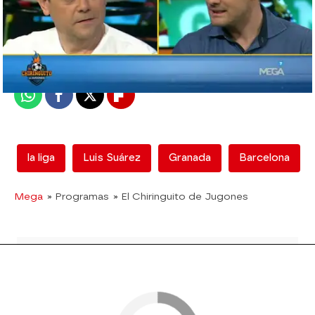
mega
Madrid
Publicado:
16 de febrero de 2018, 16:18
Whatsapp
Facebook
X
Flipboard
la liga
Luis Suárez
Granada
Barcelona
Mega
» Programas
» El Chiringuito de Jugones