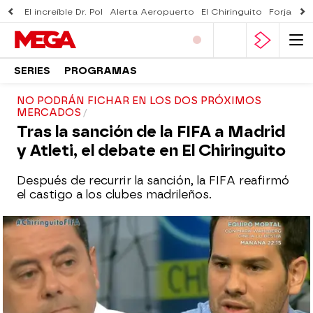
El increíble Dr. Pol
Alerta Aeropuerto
El Chiringuito
Forjado 
SERIES
PROGRAMAS
NO PODRÁN FICHAR EN LOS DOS PRÓXIMOS
MERCADOS
Tras la sanción de la FIFA a Madrid
y Atleti, el debate en El Chiringuito
Después de recurrir la sanción, la FIFA reafirmó
el castigo a los clubes madrileños.