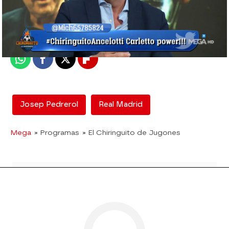
El Chiringuito
Madrid
Publicado:
02 de junio de 2021, 02:58
Whatsapp
Facebook
X
Flipboard
Josep Pedrerol
Real Madrid
Mega
» Programas
» El Chiringuito de Jugones