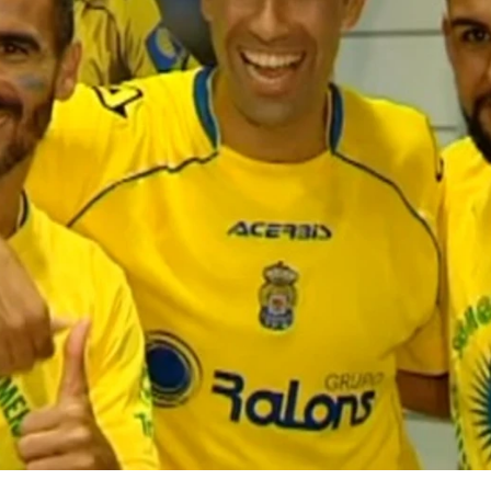
Whatsapp
Facebook
X
Flipboa
to de Jugones
Juanfe Sanz
Valerón