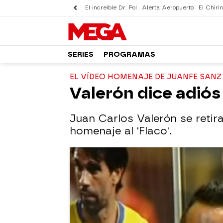
El increíble Dr. Pol
Alerta Aeropuerto
El Chirin
SERIES
PROGRAMAS
EL VÍDEO HOMENAJE DE JUANFE SANZ
Valerón dice adiós 
Juan Carlos Valerón se retira
homenaje al 'Flaco'.