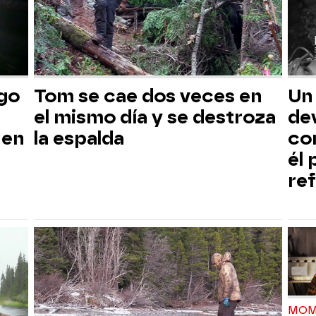
sgo
Tom se cae dos veces en
Un
el mismo día y se destroza
dev
 en
la espalda
co
él
ref
MOM