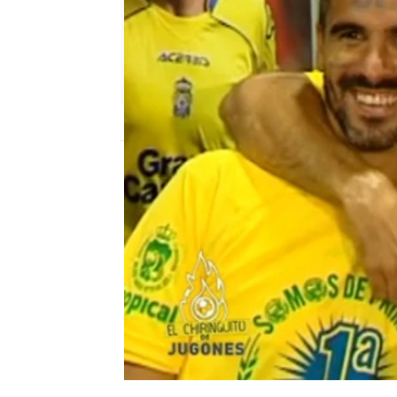
mega
Madrid
Publicado:
12 de febrero de 2018, 12:56
El Chiringuito de Mega
El Chiringui