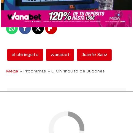
Madrid
Publicado:
08 de junio de 2018, 17:35
Whatsapp
Facebook
X
Flipboard
el chiringuito
wanabet
Juanfe Sanz
Mega
» Programas
» El Chiringuito de Jugones