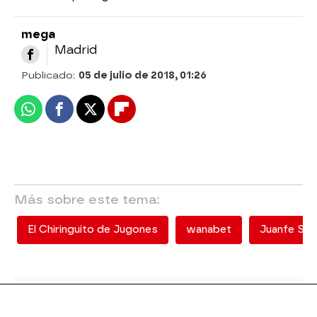
mega
Madrid
Publicado:
05 de julio de 2018, 01:26
Whatsapp
Facebook
X
Flipboard
Más sobre este tema:
El Chiringuito de Jugones
wanabet
Juanfe San