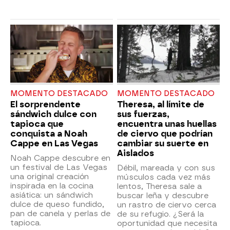
MOMENTO DESTACADO
MOMENTO DESTACADO
El sorprendente
Theresa, al límite de
sándwich dulce con
sus fuerzas,
tapioca que
encuentra unas huellas
conquista a Noah
de ciervo que podrían
Cappe en Las Vegas
cambiar su suerte en
Aislados
Noah Cappe descubre en
un festival de Las Vegas
Débil, mareada y con sus
una original creación
músculos cada vez más
inspirada en la cocina
lentos, Theresa sale a
asiática: un sándwich
buscar leña y descubre
dulce de queso fundido,
un rastro de ciervo cerca
pan de canela y perlas de
de su refugio. ¿Será la
tapioca.
oportunidad que necesita