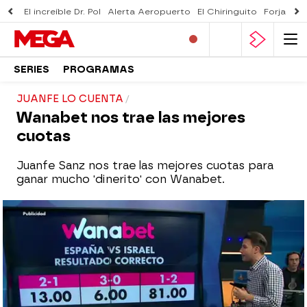
El increíble Dr. Pol
Alerta Aeropuerto
El Chiringuito
Forjado 
SERIES
PROGRAMAS
JUANFE LO CUENTA
Wanabet nos trae las mejores
cuotas
Juanfe Sanz nos trae las mejores cuotas para
ganar mucho 'dinerito' con Wanabet.
mega