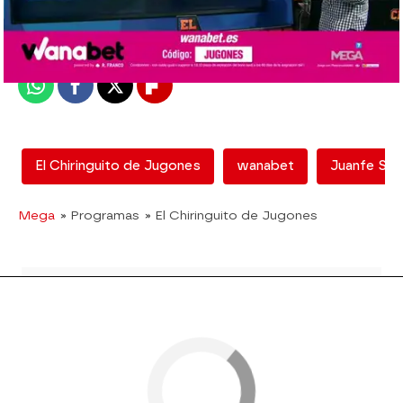
Madrid
Publicado:
08 de junio de 2018, 17:11
Whatsapp
Facebook
X
Flipboard
El Chiringuito de Jugones
wanabet
Juanfe San
Mega
» Programas
» El Chiringuito de Jugones