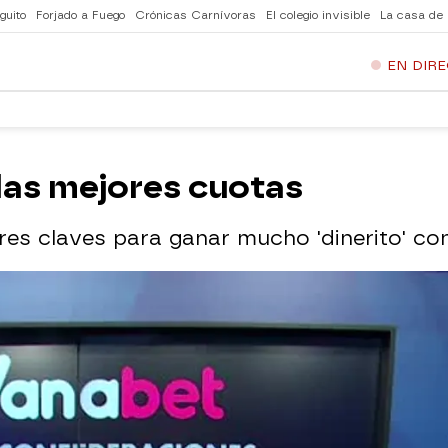
guito
Forjado a Fuego
Crónicas Carnívoras
El colegio invisible
La casa de
EN DIR
las mejores cuotas
res claves para ganar mucho 'dinerito' c