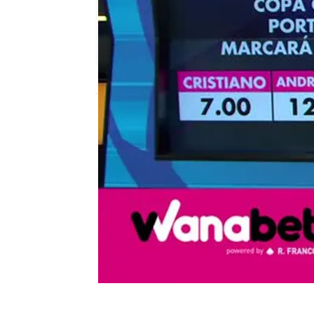
mega
Madrid
Publicado:
12 de febrero de 2018, 13:03
El Chiringuito de Jugones
wanabet