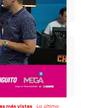
rd
as más vistas
Lo último