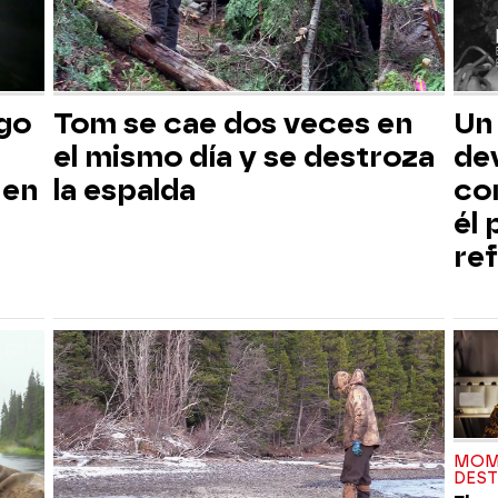
sgo
Tom se cae dos veces en
Un
el mismo día y se destroza
dev
 en
la espalda
co
él
ref
MOM
DES