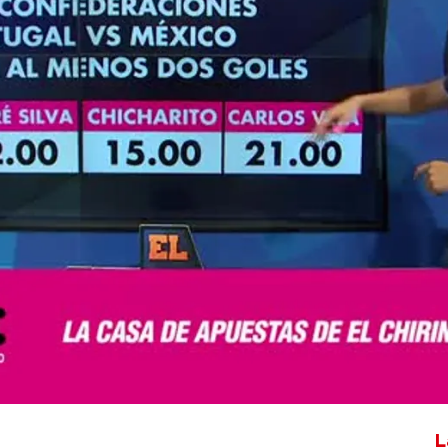
Whatsapp
Facebook
X
Flipboa
Juanfe Sanz
L