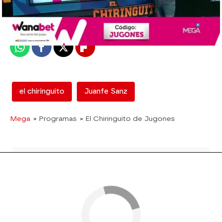
Madrid
Publicado:
19 de octubre de 2017, 01:48
Whatsapp
Facebook
X
Flipboard
el chiringuito
Juanfe Sanz
Mega
» Programas
» El Chiringuito de Jugones