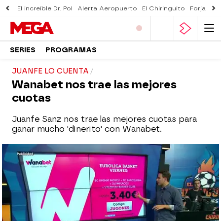
El increíble Dr. Pol
Alerta Aeropuerto
El Chiringuito
Forjado 
SERIES
PROGRAMAS
JUANFE LO CUENTA
Wanabet nos trae las mejores
cuotas
Juanfe Sanz nos trae las mejores cuotas para
ganar mucho 'dinerito' con Wanabet.
mega