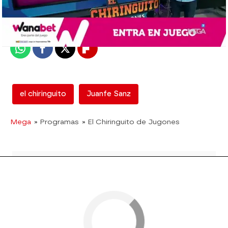
Madrid
Publicado:
25 de octubre de 2017, 01:56
Whatsapp
Facebook
X
Flipboard
el chiringuito
Juanfe Sanz
Mega
» Programas
» El Chiringuito de Jugones