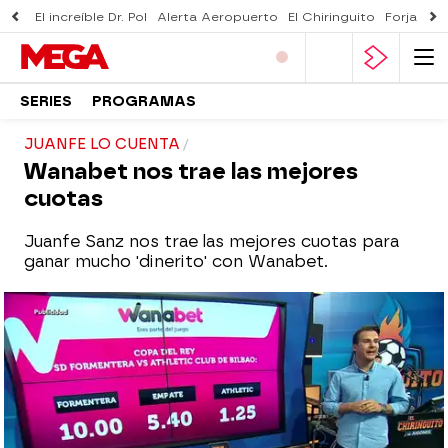
El increíble Dr. Pol
Alerta Aeropuerto
El Chiringuito
Forjado 
SERIES
PROGRAMAS
JUANFE LO CUENTA
Wanabet nos trae las mejores
cuotas
Juanfe Sanz nos trae las mejores cuotas para
ganar mucho 'dinerito' con Wanabet.
mega