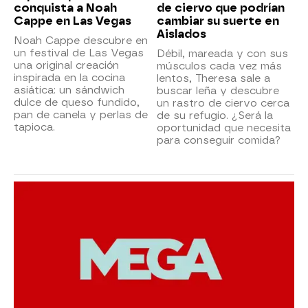
conquista a Noah
de ciervo que podrían
Cappe en Las Vegas
cambiar su suerte en
Aislados
Noah Cappe descubre en
un festival de Las Vegas
Débil, mareada y con sus
una original creación
músculos cada vez más
inspirada en la cocina
lentos, Theresa sale a
asiática: un sándwich
buscar leña y descubre
dulce de queso fundido,
un rastro de ciervo cerca
pan de canela y perlas de
de su refugio. ¿Será la
tapioca.
oportunidad que necesita
para conseguir comida?