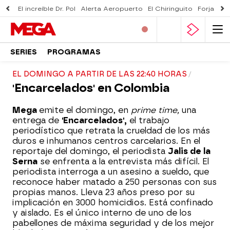
El increíble Dr. Pol
Alerta Aeropuerto
El Chiringuito
Forjado 
SERIES
PROGRAMAS
EL DOMINGO A PARTIR DE LAS 22:40 HORAS
'Encarcelados' en Colombia
Mega
emite el domingo, en
prime time,
una
entrega de
'Encarcelados',
el trabajo
periodístico que retrata la crueldad de los más
duros e inhumanos centros carcelarios. En el
reportaje del domingo, el periodista
Jalis de la
Serna
se enfrenta a la entrevista más difícil. El
periodista interroga a un asesino a sueldo, que
reconoce haber matado a 250 personas con sus
propias manos. Lleva 23 años preso por su
implicación en 3000 homicidios. Está confinado
y aislado. Es el único interno de uno de los
pabellones de máxima seguridad y de los mejor