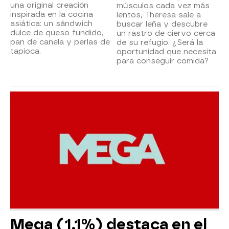
una original creación
músculos cada vez más
inspirada en la cocina
lentos, Theresa sale a
asiática: un sándwich
buscar leña y descubre
dulce de queso fundido,
un rastro de ciervo cerca
pan de canela y perlas de
de su refugio. ¿Será la
tapioca.
oportunidad que necesita
para conseguir comida?
Mega (1,1%) destaca en el