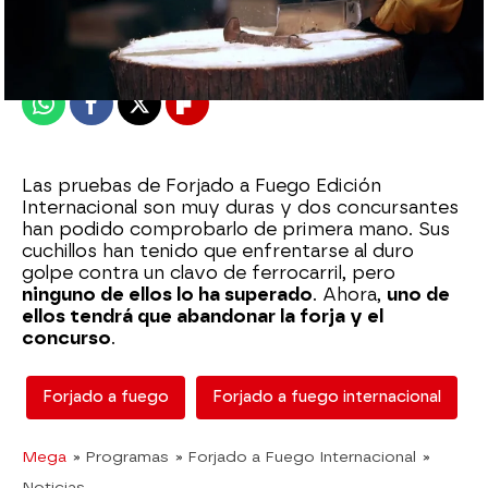
Madrid
Publicado:
30 de junio de 2020, 23:31
Whatsapp
Facebook
X
Flipboard
Las pruebas de Forjado a Fuego Edición
Internacional son muy duras y dos concursantes
han podido comprobarlo de primera mano. Sus
cuchillos han tenido que enfrentarse al duro
golpe contra un clavo de ferrocarril, pero
ninguno de ellos lo ha superado
. Ahora,
uno de
ellos tendrá que abandonar la forja y el
concurso
.
Forjado a fuego
Forjado a fuego internacional
Mega
» Programas
» Forjado a Fuego Internacional
»
Noticias