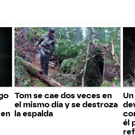
sgo
Tom se cae dos veces en
Un
el mismo día y se destroza
dev
 en
la espalda
co
él
ref