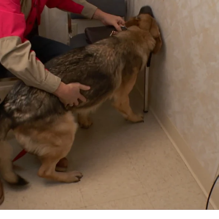
Whatsapp
Facebook
X
Flipboa
:04
a ver al Dr. Pol porque
su perro lleva
a extraña
. Se ha vuelto más agresivo.
n alce y al poco tiempo se escucharon
sto que no está herido de bala, pero
o al cuello. En la clínica intentan ver
no se deja así que no queda más
 que descubren les deja perplejos.