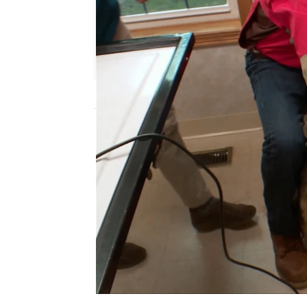
mega
Madrid
Publicado:
29 de septiembre de 2021, 17
El dueño de Jack acude 
días actuando de maner
Estuvo persiguiendo a u
disparos. El dueño ha vi
tiene una herida fea junt
qué le pasa, pero Jack 
remedio que sedarlo. Lo