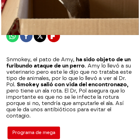
mega
Madrid
Publicado:
27 de septiembre de 2021, 17:01
Whatsapp
Facebook
X
Flipboard
Snmokey, el pato de Amy,
ha sido objeto de un
furibundo ataque de un perro
. Amy lo llevó a su
veterinario pero este le dijo que no trataba este
tipo de animales, por lo que lo llevó a ver al Dr.
Pol.
Smokey salió con vida del encontronazo,
pero tiene un ala rota. El Dr, Pol asegura que lo
importante es que no se le infecte la rotura
porque si no, tendría que amputarle el ala. Así
que le da unos antibióticos para evitar el
contagio.
Programa de mega