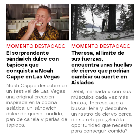
MOMENTO DESTACADO
MOMENTO DESTACADO
El sorprendente
Theresa, al límite de
sándwich dulce con
sus fuerzas,
tapioca que
encuentra unas huellas
conquista a Noah
de ciervo que podrían
Cappe en Las Vegas
cambiar su suerte en
Aislados
Noah Cappe descubre en
un festival de Las Vegas
Débil, mareada y con sus
una original creación
músculos cada vez más
inspirada en la cocina
lentos, Theresa sale a
asiática: un sándwich
buscar leña y descubre
dulce de queso fundido,
un rastro de ciervo cerca
pan de canela y perlas de
de su refugio. ¿Será la
tapioca.
oportunidad que necesita
para conseguir comida?