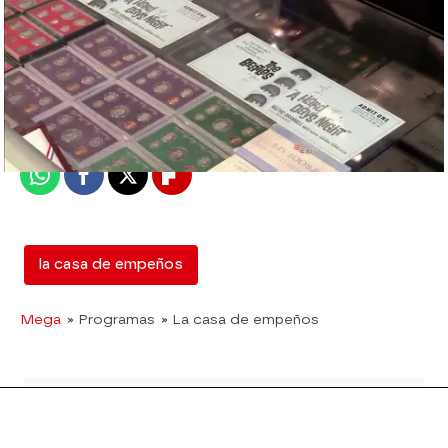
mega
Madrid
Publicado:
12 de febrero de 2018, 13:00
Whatsapp
Facebook
X
Flipboard
la casa de empeños
Mega
» Programas
» La casa de empeños