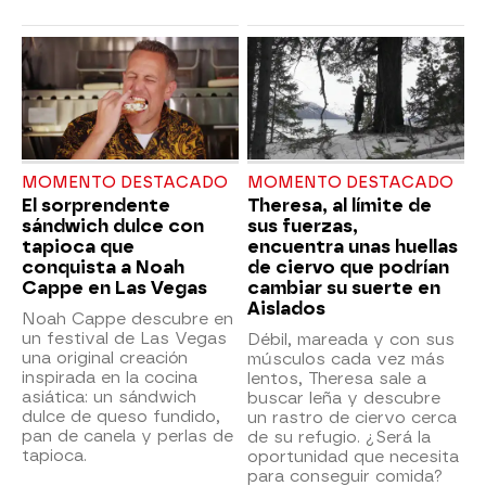
MOMENTO DESTACADO
MOMENTO DESTACADO
El sorprendente
Theresa, al límite de
sándwich dulce con
sus fuerzas,
tapioca que
encuentra unas huellas
conquista a Noah
de ciervo que podrían
Cappe en Las Vegas
cambiar su suerte en
Aislados
Noah Cappe descubre en
un festival de Las Vegas
Débil, mareada y con sus
una original creación
músculos cada vez más
inspirada en la cocina
lentos, Theresa sale a
asiática: un sándwich
buscar leña y descubre
dulce de queso fundido,
un rastro de ciervo cerca
pan de canela y perlas de
de su refugio. ¿Será la
tapioca.
oportunidad que necesita
para conseguir comida?