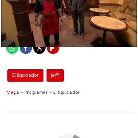
mega
Madrid
Publicado:
14 de febrero de 2018, 18:15
Whatsapp
Facebook
X
Flipboard
El liquidador
jeff
Mega
» Programas
» El liquidador