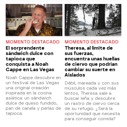
MOMENTO DESTACADO
MOMENTO DESTACADO
El sorprendente
Theresa, al límite de
sándwich dulce con
sus fuerzas,
tapioca que
encuentra unas huellas
conquista a Noah
de ciervo que podrían
Cappe en Las Vegas
cambiar su suerte en
Aislados
Noah Cappe descubre en
un festival de Las Vegas
Débil, mareada y con sus
una original creación
músculos cada vez más
inspirada en la cocina
lentos, Theresa sale a
asiática: un sándwich
buscar leña y descubre
dulce de queso fundido,
un rastro de ciervo cerca
pan de canela y perlas de
de su refugio. ¿Será la
tapioca.
oportunidad que necesita
para conseguir comida?