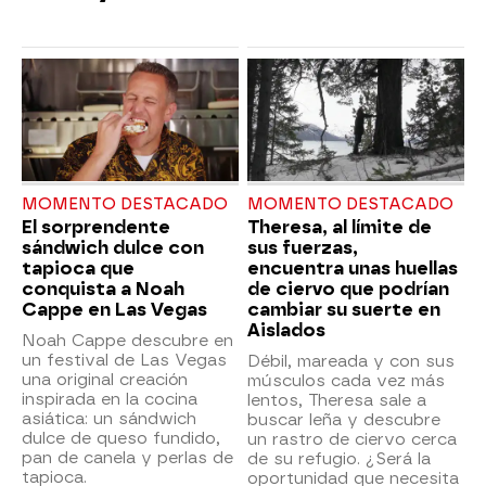
MOMENTO DESTACADO
MOMENTO DESTACADO
El sorprendente
Theresa, al límite de
sándwich dulce con
sus fuerzas,
tapioca que
encuentra unas huellas
conquista a Noah
de ciervo que podrían
Cappe en Las Vegas
cambiar su suerte en
Aislados
Noah Cappe descubre en
un festival de Las Vegas
Débil, mareada y con sus
una original creación
músculos cada vez más
inspirada en la cocina
lentos, Theresa sale a
asiática: un sándwich
buscar leña y descubre
dulce de queso fundido,
un rastro de ciervo cerca
pan de canela y perlas de
de su refugio. ¿Será la
tapioca.
oportunidad que necesita