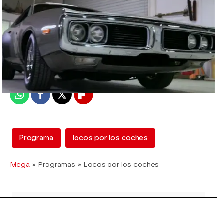
mega
Madrid
Publicado:
25 de junio de 2015, 14:20
Whatsapp
Facebook
X
Flipboard
Programa
locos por los coches
Mega
» Programas
» Locos por los coches