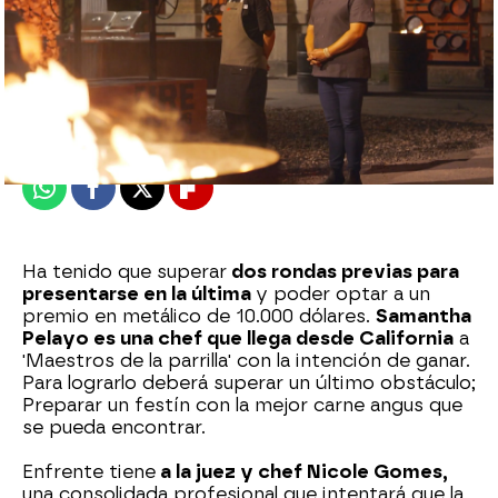
mega
Publicado:
27 de enero de 2023, 22:04
Whatsapp
Facebook
X
Flipboard
Ha tenido que superar
dos rondas previas para
presentarse en la última
y poder optar a un
premio en metálico de 10.000 dólares.
Samantha
Pelayo es una chef que llega desde California
a
'Maestros de la parrilla' con la intención de ganar.
Para lograrlo deberá superar un último obstáculo;
Preparar un festín con la mejor carne angus que
se pueda encontrar.
Enfrente tiene
a la juez y chef Nicole Gomes,
una consolidada profesional que intentará que la