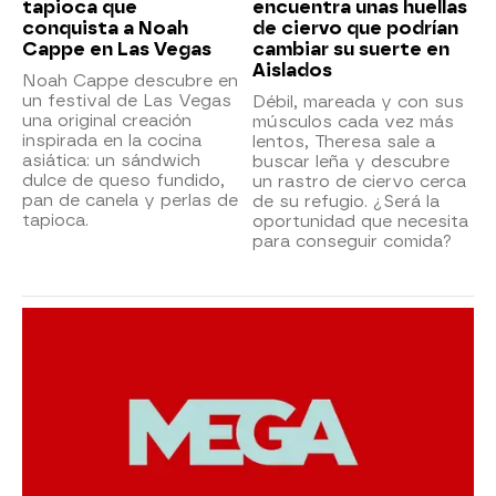
tapioca que
encuentra unas huellas
conquista a Noah
de ciervo que podrían
Cappe en Las Vegas
cambiar su suerte en
Aislados
Noah Cappe descubre en
un festival de Las Vegas
Débil, mareada y con sus
una original creación
músculos cada vez más
inspirada en la cocina
lentos, Theresa sale a
asiática: un sándwich
buscar leña y descubre
dulce de queso fundido,
un rastro de ciervo cerca
pan de canela y perlas de
de su refugio. ¿Será la
tapioca.
oportunidad que necesita
para conseguir comida?