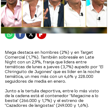
mega
Madrid
Publicado:
02 de febrero de 2021, 10:24
Whatsapp
Facebook
X
Flipboard
Mega destaca en hombres (2%) y en Target
Comercial (1,7%). También sobresale en Late
Night con un 2,9%, franja que lidera entre
temáticas de lunes a jueves (3,7%) aupado por ‘El
Chiringuito de Jugones’ que es líder en la noche
temática, un mes más con un 4,6% y 228.000
seguidores de media en enero.
Junto a la tertulia deportiva, entre lo más visto
de la cadena está el contenedor ‘Megacine a lo
bestia’ (266.000 y 1,7%) y el estreno de
‘Cazadores de langostas’ (249.000 y 1,6%).