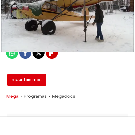
mega
Madrid
Publicado:
14 de febrero de 2018, 18:01
Whatsapp
Facebook
X
Flipboard
mountain men
Mega
» Programas
» Megadocs