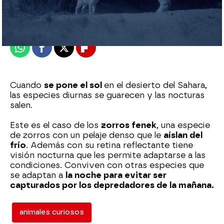
Madrid
Publicado:
16 de noviembre de 2022, 20:04
Whatsapp
Facebook
X
Flipboard
Cuando
se pone el sol
en el desierto del Sahara,
las especies diurnas se guarecen y las nocturas
salen.
Este es el caso de los
zorros fenek
, una especie
de zorros con un pelaje denso que le
aíslan del
frío
. Además con su retina reflectante tiene
visión nocturna que les permite adaptarse a las
condiciones. Conviven con otras especies que
se adaptan a
la noche para evitar ser
capturados por los depredadores de la mañana.
animales curiosos