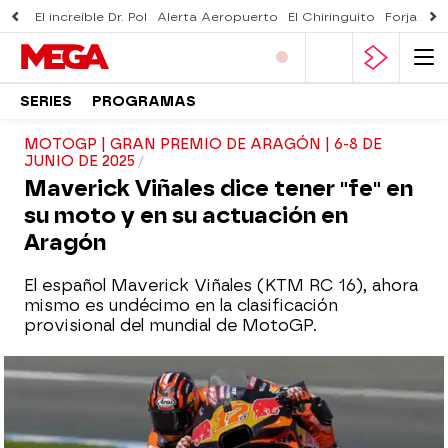
El increíble Dr. Pol
Alerta Aeropuerto
El Chiringuito
Forjado 
SERIES
PROGRAMAS
MOTOGP | GRAN PREMIO DE ARAGÓN | 6-8 DE
JUNIO DE 2025
Maverick Viñales dice tener "fe" en
su moto y en su actuación en
Aragón
El español Maverick Viñales (KTM RC 16), ahora
mismo es undécimo en la clasificación
provisional del mundial de MotoGP.