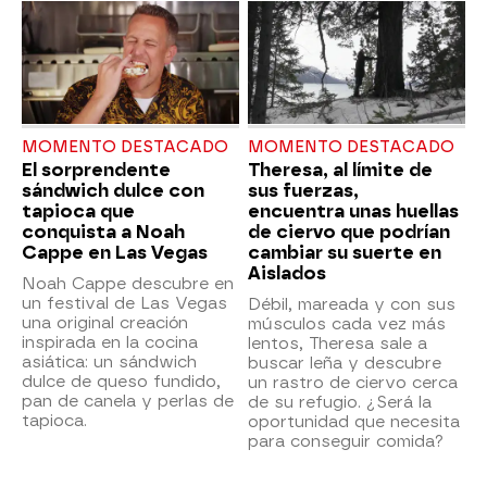
MOMENTO DESTACADO
MOMENTO DESTACADO
El sorprendente
Theresa, al límite de
sándwich dulce con
sus fuerzas,
tapioca que
encuentra unas huellas
conquista a Noah
de ciervo que podrían
Cappe en Las Vegas
cambiar su suerte en
Aislados
Noah Cappe descubre en
un festival de Las Vegas
Débil, mareada y con sus
una original creación
músculos cada vez más
inspirada en la cocina
lentos, Theresa sale a
asiática: un sándwich
buscar leña y descubre
dulce de queso fundido,
un rastro de ciervo cerca
pan de canela y perlas de
de su refugio. ¿Será la
tapioca.
oportunidad que necesita
para conseguir comida?