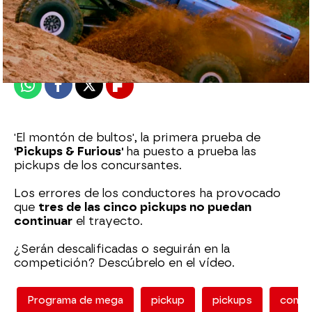
mega
Madrid
Publicado:
06 de septiembre de 2021, 23:31
Whatsapp
Facebook
X
Flipboard
'El montón de bultos', la primera prueba de
'Pickups & Furious'
ha puesto a prueba las
pickups de los concursantes.
Los errores de los conductores ha provocado
que
tres de las cinco pickups no puedan
continuar
el trayecto.
¿Serán descalificadas o seguirán en la
competición? Descúbrelo en el vídeo.
Programa de mega
pickup
pickups
compe