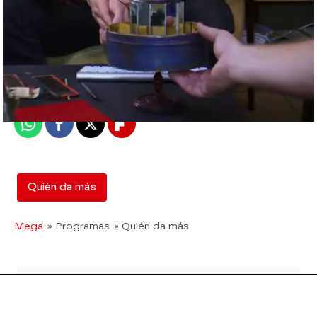
mega
Madrid
Publicado:
12 de febrero de 2018, 13:01
Whatsapp
Facebook
X
Flipboard
Quién da más
Mega
» Programas
» Quién da más