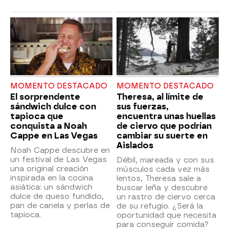
MOMENTO DESTACADO
MOMENTO DESTACADO
El sorprendente
Theresa, al límite de
sándwich dulce con
sus fuerzas,
tapioca que
encuentra unas huellas
conquista a Noah
de ciervo que podrían
Cappe en Las Vegas
cambiar su suerte en
Aislados
Noah Cappe descubre en
un festival de Las Vegas
Débil, mareada y con sus
una original creación
músculos cada vez más
inspirada en la cocina
lentos, Theresa sale a
asiática: un sándwich
buscar leña y descubre
dulce de queso fundido,
un rastro de ciervo cerca
pan de canela y perlas de
de su refugio. ¿Será la
tapioca.
oportunidad que necesita
para conseguir comida?