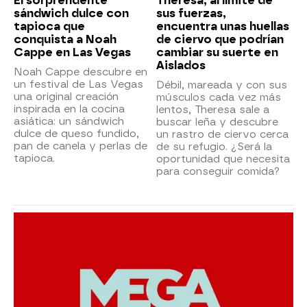
El sorprendente
Theresa, al límite de
sándwich dulce con
sus fuerzas,
tapioca que
encuentra unas huellas
conquista a Noah
de ciervo que podrían
Cappe en Las Vegas
cambiar su suerte en
Aislados
Noah Cappe descubre en
un festival de Las Vegas
Débil, mareada y con sus
una original creación
músculos cada vez más
inspirada en la cocina
lentos, Theresa sale a
asiática: un sándwich
buscar leña y descubre
dulce de queso fundido,
un rastro de ciervo cerca
pan de canela y perlas de
de su refugio. ¿Será la
tapioca.
oportunidad que necesita
para conseguir comida?