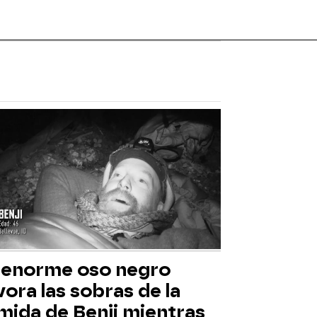
 enorme oso negro
ora las sobras de la
mida de Benji mientras