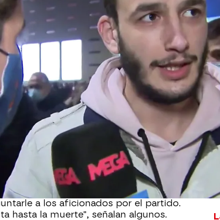
Whatsapp
Facebook
X
Flipboa
 de 3! Victoria por 2-0 ante el Celta de
uir mirando hacia puestos Champions.
acompañado de otra gran actuación de
dos asistencias, hacen que el triunfo
o en los aledaños del Wanda
ntarle a los aficionados por el partido.
a hasta la muerte", señalan algunos.
L