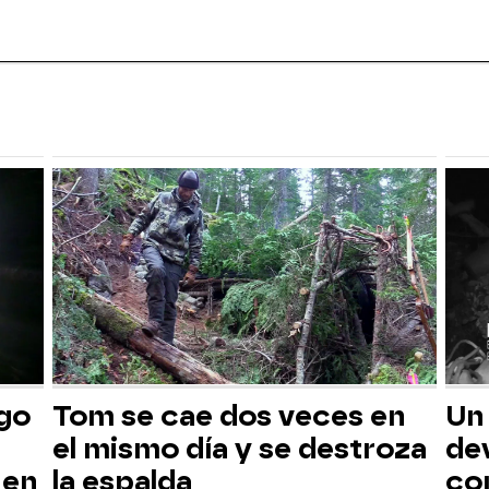
sgo
Tom se cae dos veces en
Un
el mismo día y se destroza
dev
 en
la espalda
co