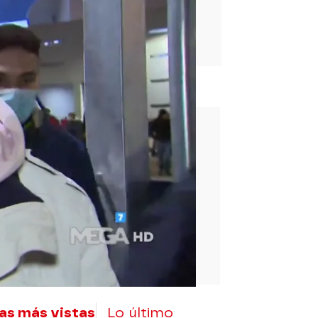
rd
as más vistas
Lo último