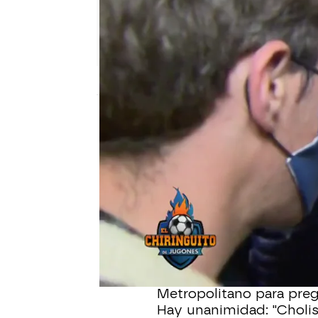
El Chiringuito
Madrid
Publicado:
28 de febrero de 2022, 02:35
¡El Atleti vuelve a sumar
Vigo en el Wanda y seg
Un espectacular Lodi, 
Geoffrey Kondogbia con 
se quede en casa.
Álex Silvestre ha estad
Metropolitano para pregu
Hay unanimidad: "Cholist