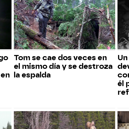
sgo
Tom se cae dos veces en
Un
el mismo día y se destroza
dev
 en
la espalda
co
él
ref