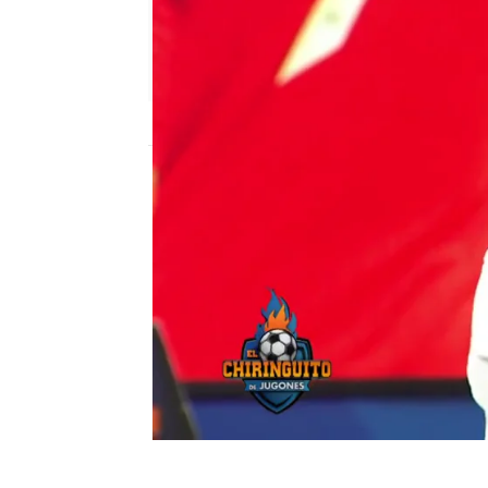
El Chiringuito
Madrid
Publicado:
17 de agosto de 2022, 01:19
Edu Aguirre ha contado
del Cholo Simeone, el A
a la masa salarial para i
El Chiringuito de Jugones