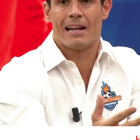
Whatsapp
Facebook
X
Flipboa
 esta noche como además del interés
tleti intentó cuadrar números respecto
r a por el jugador portugués.
L