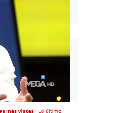
rd
as más vistas
Lo último