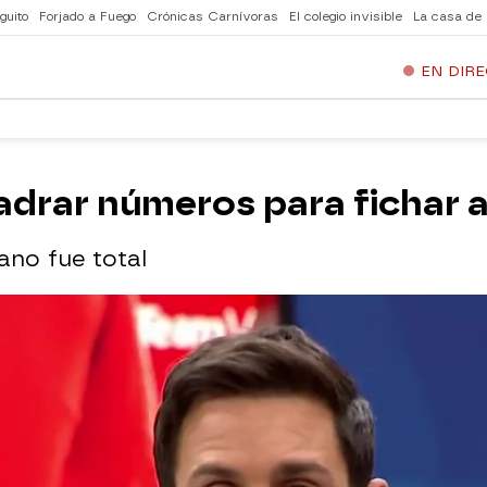
guito
Forjado a Fuego
Crónicas Carnívoras
El colegio invisible
La casa de
EN DIR
uadrar números para fichar 
iano fue total