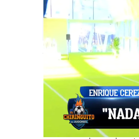
El Chiringuito
Madrid
Publicado:
02 de febrero de 2022, 02:51
¡Ojo a las palabras de E
presente en la celebra
la capital mundial del 
personalidades del mun
Enrique Cerezo, que el 
Madrid iba a cerrar una 