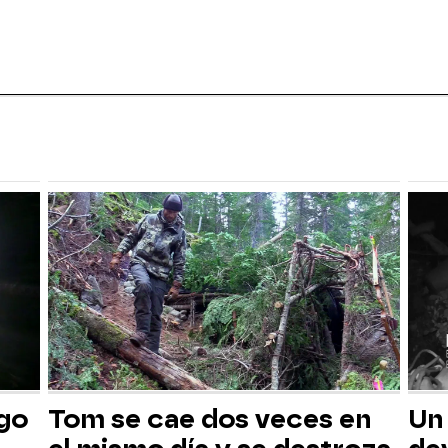
sgo
Tom se cae dos veces en
Un