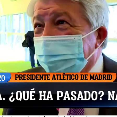
Whatsapp
Facebook
X
Flipboa
nrique Cerezo! Iñaki villalón ha estado
ción del nombramiento de Madrid como
deporte, donde ha habido muchas
do del deporte.
otro día nos avanzó que el Atlético de
operación en las últimas horas de